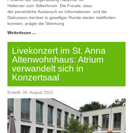
Halterner
zum
Stifterforum
.
D
ie
Freude
, dass
der
persönlich
e
Austausch an I
n
formationen
und
die
Disku
ssion darüber in geselliger
Runde wieder stattfinden
konnte
n
, prägte die Stimmung.
Weiterlesen ...
Livekonzert im St. Anna
Altenwohnhaus: Atrium
verwandelt sich in
Konzertsaal
Erstellt: 26. August 2022