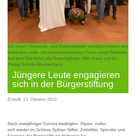
Die neuen Vorstands- und Ratsmitglieder verabschiedeten den
bisherigen stellv. Vorstandsvorsitzenden Franz-Josef Berheide.
Auf dem Bild fehlen die Ratsmitglieder Willi Grave und Dr.
Philipp Schulte-Mecklenbeck
Jüngere Leute engagieren
sich in der Bürgerstiftung
Erstellt: 13. Oktober 2022
Nach zwei
jähriger
Corona
-bedingt
e
n
Pause
trafen
sich
wieder
im Schloss Sythen
Stifter,
Zeitstifter,
Spender und
Förderer der
Bürgerstiftung Halterner für