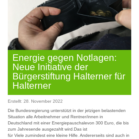
Energie gegen Notlagen:
Neue Initiative der
Bürgerstiftung Halterner für
Halterner
Erstellt: 28. November 2022
Die Bundesregierung unterstützt in der
jetzigen
belastenden
Situation alle Arbeitnehmer und Rentner/innen
in
Deutschland
mit einer Energiepauschale
von 300 Euro
, d
ie
bis
zum Jahresende
ausgezahlt
wird
.
Das ist
für
Viele
zumindest
eine
kleine
Hilfe
. Andererseits sind auch in