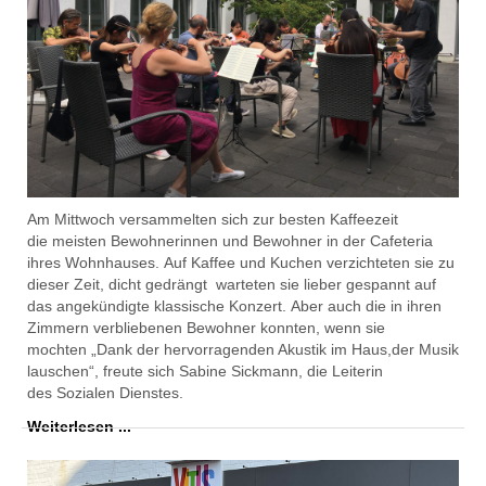
Am Mittwoch versammelten sich zur besten Kaffeezeit
die
meist
en
Bewohnerinnen und Bewohner in der Cafeteria
ihres Wohnhauses
.
Auf Kaffee und
Kuchen
verzichteten sie zu
d
ieser
Z
ei
t
,
dicht gedrängt
warte
ten
sie
lieber gespannt
auf
das angekündigte
k
lassische Konzert.
Aber auch
die in ihren
Zimmern verbliebenen Bewohner konnten, wenn sie
mochten
„
Dank der hervorragenden Akustik im Haus
,
d
er Musik
lausch
en
“
,
freute sich
Sabine Sickman
n
, die Leiterin
de
s
Sozialen Di
enstes
.
Weiterlesen ...