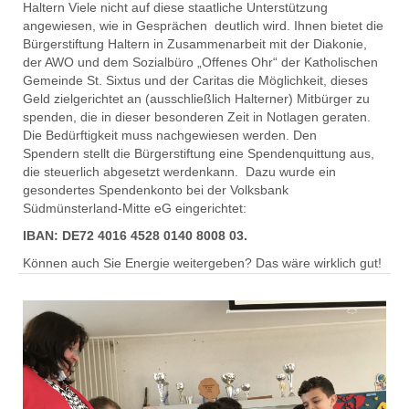
Haltern Viele nicht auf diese staatliche Unterstützung
angewiesen, wie
in
Gespräche
n
deutlich
wird. Ihnen bietet
die
Bürgerstiftung Haltern
in Zusammenarbeit mit der Diakonie,
der AWO und dem Sozialbüro „Offenes Ohr“
d
er Katholischen
Gemeinde St. Sixtus und der Caritas die Möglichkeit, dieses
Geld zielgerichtet an (ausschließlich Halterner) Mitbürger zu
spenden, die in dieser besonderen Zeit in Notlagen geraten.
Die Bedürftigkeit muss nachgewiesen werden. Den
Spendern
stellt die Bürgerstiftung eine Spendenquittung aus,
die steuerlich abgesetzt werden
kann.
Dazu wurde ein
gesondertes Spendenkonto bei der Volksbank
Südmünsterland-Mitte eG eingerichtet
:
IBAN: DE72 4016 4528 0140 8008 03.
Können auch Sie Energie weitergeben? Das wäre
wirklich gut
!