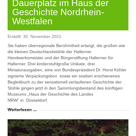
Dauerplatz im Haus der
Geschichte Nordrhein-
Westfalen
Erstellt: 30. November 2021
Sie haben
überregionale Berühmtheit erlangt, die
gr
oßen wie
die kleinen
Deutschlandstühle der Halterner
Handwerksmeister
und der Bür
gerstiftung Halterner für
Halterner
.
Dr
ei kinderstuhlgr
oße Unikate
, drei
Miniaturausg
aben
, eine von Bundespräsident Dr. Horst Köhler
signierte Verpackungsbox
sowie ein soe
ben erschienenes
Begleitbuch zu
d
e
r
sensationell verlaufenen Geschichte der
Stühle
gingen jetzt in den Sammlungsbestand de
s künftigen
Museum
s
„
Haus der Geschichte des Landes
NRW
“
in
Düsseldorf.
Weiterlesen ...