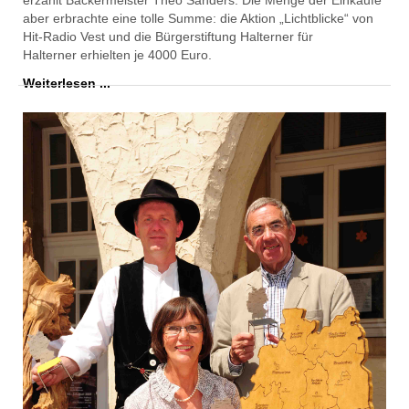
erzählt
Bäckermeister Theo Sanders.
Die Menge der Einkäufe
aber erbrachte
eine tolle Summe:
die Aktion „Lichtblicke“ von
Hit-Radio Vest
und
die Bürgerstiftung Halterner für
Halterner
erhielten
je 4000 Euro.
Weiterlesen ...