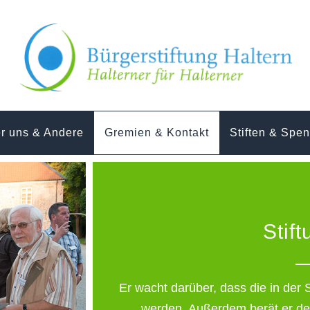
r uns & Andere
Gremien & Kontakt
Stiften & Spe
Stif
Er wacht darüber, dass die in der 
werden. Außerdem berät er de