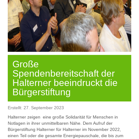
Große
Spendenbereitschaft der
Halterner beeindruckt die
Bürgerstiftung
Erstellt: 27. September 2023
Halterner
zeigen
eine
große
Solidarität für Menschen in
Notlagen in ihrer unmittelbaren Nähe
. Dem Aufruf der
Bürgerstiftung
Halterner
für Halterner
im
Novembe
r
2022
,
einen Teil oder die gesamte Energiepauschale, die bis zum