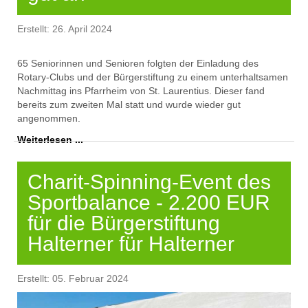
Erstellt: 26. April 2024
65
Seniorinnen und Senioren
folgten
der Einladung des
Rotary-Club
s
und der Bürgerstiftung zu einem unterhaltsamen
Nachmittag ins Pfarrheim von St. Laurentius.
Dieser fand
bereits
zum zweiten Mal
statt und wurde wieder gut
angenommen.
Weiterlesen ...
Charit-Spinning-Event des
Sportbalance - 2.200 EUR
für die Bürgerstiftung
Halterner für Halterner
Erstellt: 05. Februar 2024