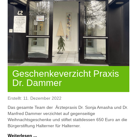
Geschenkeverzicht Praxis
Dr. Dammer
Erstellt: 11. Dezember 2022
D
as gesamte Team der
Ärztepr
axis Dr. Sonja Amasha und Dr.
Manfred Dammer verzichte
t
auf gegenseitige
Weihnachtsgeschenke und stifte
t
stattdessen
650 Euro
an die
Bürgerstiftung Haltern
er für Halterner.
Weiterlesen ...