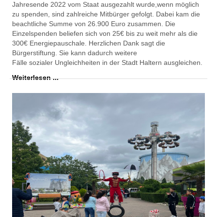
Jahresende 2022 vom Staat ausgezahlt wurde
,
w
enn
möglich
zu spenden, sind
zahlreiche
Mitbürger
gefolgt. D
a
bei
kam die
beachtliche Summe von 26.900 E
uro zusammen. Die
E
inzelspenden beliefen s
ich von 25€ bis zu weit mehr als die
300€ Energiepauschale. Herzlich
en Dank sagt die
Bürgerstiftung. Sie kann dadurch
weitere
Fälle
soziale
r
Ungleichheiten in der Stadt Haltern ausgleichen.
Weiterlesen ...